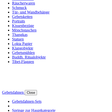
Räucherwaren
Schmuck
Tür- und Wandbehänge
Gebetsketten
Portraits
Kissenbezüge
Mönchstaschen
Thangkas
Statuen
Lokta Papier
Klangobjekte
Gebetsmühlen
Buddh. Ritualobjekte
Tibet-Flaggen
Gebetsfahnen
Close
Gebetsfahnen-Sets
Springe zur Hauptkategorie