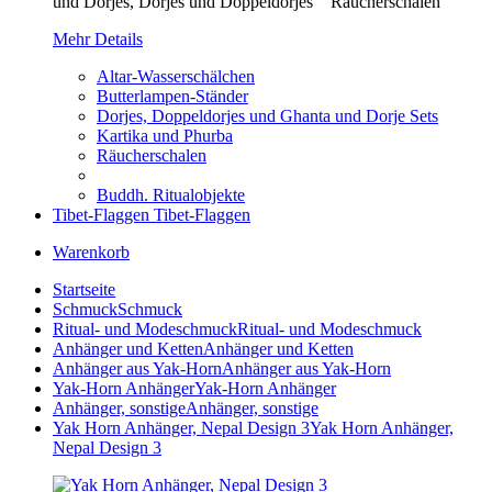
und Dorjes, Dorjes und Doppeldorjes Räucherschalen
Mehr Details
Altar-Wasserschälchen
Butterlampen-Ständer
Dorjes, Doppeldorjes und Ghanta und Dorje Sets
Kartika und Phurba
Räucherschalen
Buddh. Ritualobjekte
Tibet-Flaggen
Tibet-Flaggen
Warenkorb
Startseite
Schmuck
Schmuck
Ritual- und Modeschmuck
Ritual- und Modeschmuck
Anhänger und Ketten
Anhänger und Ketten
Anhänger aus Yak-Horn
Anhänger aus Yak-Horn
Yak-Horn Anhänger
Yak-Horn Anhänger
Anhänger, sonstige
Anhänger, sonstige
Yak Horn Anhänger, Nepal Design 3
Yak Horn Anhänger,
Nepal Design 3