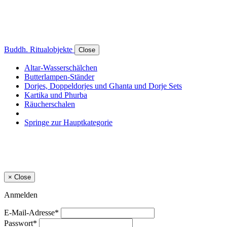
Buddh. Ritualobjekte
Close
Altar-Wasserschälchen
Butterlampen-Ständer
Dorjes, Doppeldorjes und Ghanta und Dorje Sets
Kartika und Phurba
Räucherschalen
Springe zur Hauptkategorie
×
Close
Anmelden
E-Mail-Adresse*
Passwort*