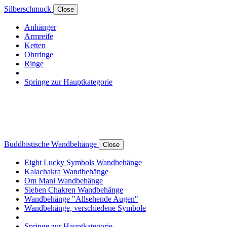
Silberschmuck
Close
Anhänger
Armreife
Ketten
Ohrringe
Ringe
Springe zur Hauptkategorie
Buddhistische Wandbehänge
Close
Eight Lucky Symbols Wandbehänge
Kalachakra Wandbehänge
Om Mani Wandbehänge
Sieben Chakren Wandbehänge
Wandbehänge "Allsehende Augen"
Wandbehänge, verschiedene Symbole
Springe zur Hauptkategorie