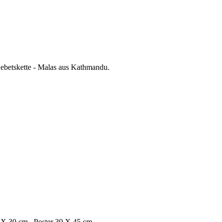
betskette - Malas aus Kathmandu.
 20 X 30 cm Poster 30 X 45 cm