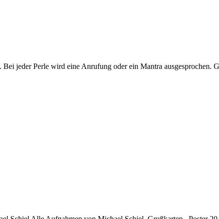
eder Perle wird eine Anrufung oder ein Mantra ausgesprochen. Ge
chael Schiel Alle Aufnahmen von Michael Schiel. Grußkarten Poster