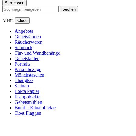
Schliessen
Suchen
Menü
Close
Angebote
Gebetsfahnen
Räucherwaren
Schmuck
Tür- und Wandbehänge
Gebetsketten
Portraits
Kissenbezüge
Mönchstaschen
Thangkas
Statuen
Lokta Papier
Klangobjekte
Gebetsmühlen
Buddh. Ritualobjekte
Tibet-Flaggen