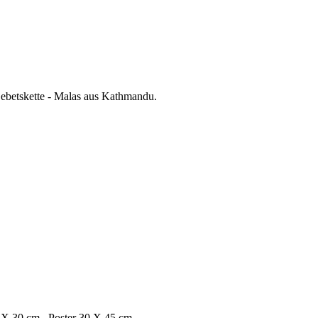
betskette - Malas aus Kathmandu.
 20 X 30 cm Poster 30 X 45 cm