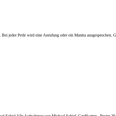
eder Perle wird eine Anrufung oder ein Mantra ausgesprochen. Ge
chael Schiel Alle Aufnahmen von Michael Schiel. Grußkarten Poster