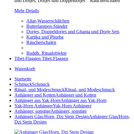
und Dorjes, Dorjes und Doppeldorjes Räucherschalen
Mehr Details
Altar-Wasserschälchen
Butterlampen-Ständer
Dorjes, Doppeldorjes und Ghanta und Dorje Sets
Kartika und Phurba
Räucherschalen
Buddh. Ritualobjekte
Tibet-Flaggen
Tibet-Flaggen
Warenkorb
Startseite
Schmuck
Schmuck
Ritual- und Modeschmuck
Ritual- und Modeschmuck
Anhänger und Ketten
Anhänger und Ketten
Anhänger aus Yak-Horn
Anhänger aus Yak-Horn
Yak-Horn Anhänger
Yak-Horn Anhänger
Anhänger, sonstige
Anhänger, sonstige
Anhänger Glas/Horn, Dzi Stein Design
Anhänger Glas/Horn,
Dzi Stein Design