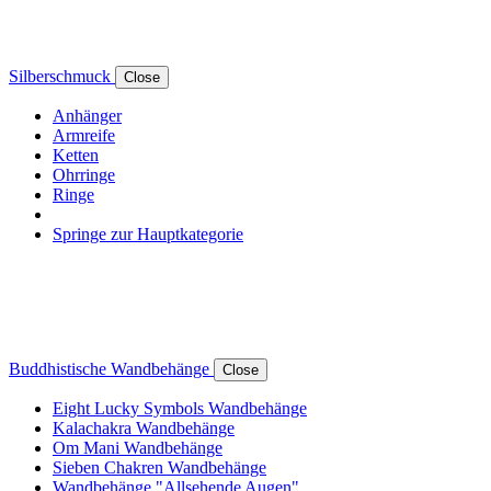
Silberschmuck
Close
Anhänger
Armreife
Ketten
Ohrringe
Ringe
Springe zur Hauptkategorie
Buddhistische Wandbehänge
Close
Eight Lucky Symbols Wandbehänge
Kalachakra Wandbehänge
Om Mani Wandbehänge
Sieben Chakren Wandbehänge
Wandbehänge "Allsehende Augen"