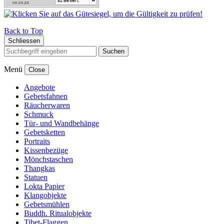
Back to Top
Schliessen
Suchen
Menü
Close
Angebote
Gebetsfahnen
Räucherwaren
Schmuck
Tür- und Wandbehänge
Gebetsketten
Portraits
Kissenbezüge
Mönchstaschen
Thangkas
Statuen
Lokta Papier
Klangobjekte
Gebetsmühlen
Buddh. Ritualobjekte
Tibet-Flaggen