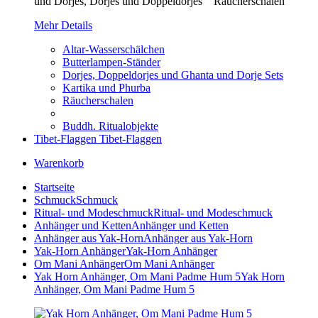
und Dorjes, Dorjes und Doppeldorjes Räucherschalen
Mehr Details
Altar-Wasserschälchen
Butterlampen-Ständer
Dorjes, Doppeldorjes und Ghanta und Dorje Sets
Kartika und Phurba
Räucherschalen
Buddh. Ritualobjekte
Tibet-Flaggen
Tibet-Flaggen
Warenkorb
Startseite
Schmuck
Schmuck
Ritual- und Modeschmuck
Ritual- und Modeschmuck
Anhänger und Ketten
Anhänger und Ketten
Anhänger aus Yak-Horn
Anhänger aus Yak-Horn
Yak-Horn Anhänger
Yak-Horn Anhänger
Om Mani Anhänger
Om Mani Anhänger
Yak Horn Anhänger, Om Mani Padme Hum 5
Yak Horn
Anhänger, Om Mani Padme Hum 5