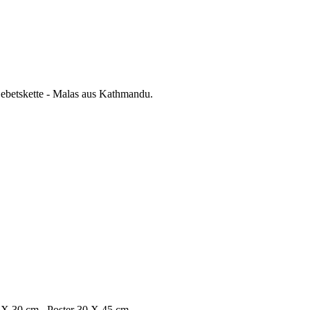
betskette - Malas aus Kathmandu.
 20 X 30 cm Poster 30 X 45 cm