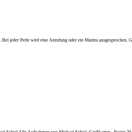
eder Perle wird eine Anrufung oder ein Mantra ausgesprochen. Ge
chael Schiel Alle Aufnahmen von Michael Schiel. Grußkarten Poster