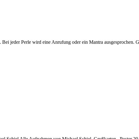
eder Perle wird eine Anrufung oder ein Mantra ausgesprochen. Ge
chael Schiel Alle Aufnahmen von Michael Schiel. Grußkarten Poster