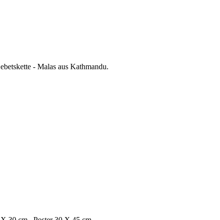
betskette - Malas aus Kathmandu.
 20 X 30 cm Poster 30 X 45 cm