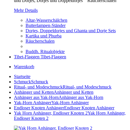
und Dorjes, Dorjes und Doppeldorjes Räucherschalen
Mehr Details
Altar-Wasserschälchen
Butterlampen-Ständer
Dorjes, Doppeldorjes und Ghanta und Dorje Sets
Kartika und Phurba
Räucherschalen
Buddh. Ritualobjekte
Tibet-Flaggen
Tibet-Flaggen
Warenkorb
Startseite
Schmuck
Schmuck
Ritual- und Modeschmuck
Ritual- und Modeschmuck
Anhänger und Ketten
Anhänger und Ketten
Anhänger aus Yak-Horn
Anhänger aus Yak-Horn
Yak-Horn Anhänger
Yak-Horn Anhänger
Endloser Knoten Anhänger
Endloser Knoten Anhänger
Yak Horn Anhänger, Endloser Knoten 2
Yak Horn Anhänger,
Endloser Knoten 2