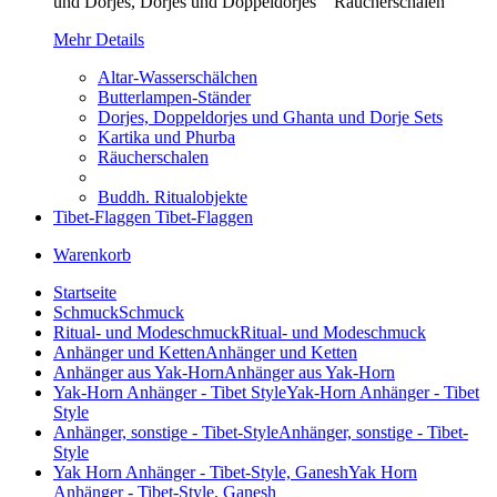
und Dorjes, Dorjes und Doppeldorjes Räucherschalen
Mehr Details
Altar-Wasserschälchen
Butterlampen-Ständer
Dorjes, Doppeldorjes und Ghanta und Dorje Sets
Kartika und Phurba
Räucherschalen
Buddh. Ritualobjekte
Tibet-Flaggen
Tibet-Flaggen
Warenkorb
Startseite
Schmuck
Schmuck
Ritual- und Modeschmuck
Ritual- und Modeschmuck
Anhänger und Ketten
Anhänger und Ketten
Anhänger aus Yak-Horn
Anhänger aus Yak-Horn
Yak-Horn Anhänger - Tibet Style
Yak-Horn Anhänger - Tibet
Style
Anhänger, sonstige - Tibet-Style
Anhänger, sonstige - Tibet-
Style
Yak Horn Anhänger - Tibet-Style, Ganesh
Yak Horn
Anhänger - Tibet-Style, Ganesh