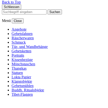
Back to Top
Schliessen
Suchen
Menü
Close
Angebote
Gebetsfahnen
Räucherwaren
Schmuck
Tür- und Wandbehänge
Gebetsketten
Portraits
Kissenbezüge
Mönchstaschen
Thangkas
Statuen
Lokta Papier
Klangobjekte
Gebetsmühlen
Buddh. Ritualobjekte
Tibet-Flaggen