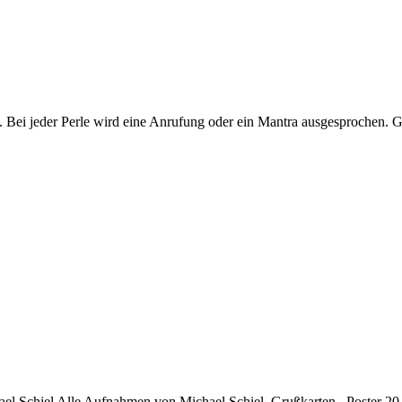
eder Perle wird eine Anrufung oder ein Mantra ausgesprochen. Ge
chael Schiel Alle Aufnahmen von Michael Schiel. Grußkarten Poster