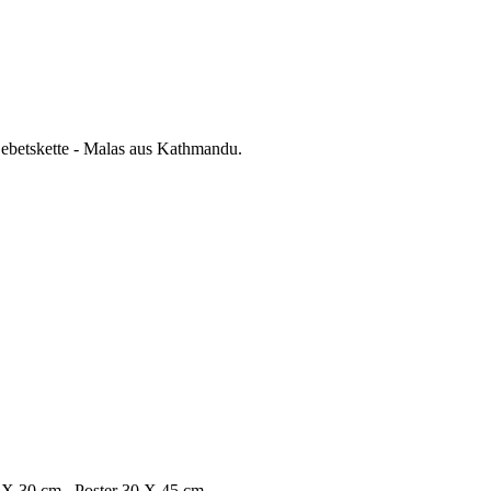
betskette - Malas aus Kathmandu.
 20 X 30 cm Poster 30 X 45 cm