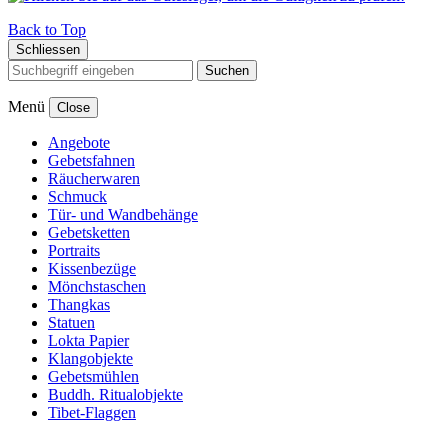
Back to Top
Schliessen
Suchen
Menü
Close
Angebote
Gebetsfahnen
Räucherwaren
Schmuck
Tür- und Wandbehänge
Gebetsketten
Portraits
Kissenbezüge
Mönchstaschen
Thangkas
Statuen
Lokta Papier
Klangobjekte
Gebetsmühlen
Buddh. Ritualobjekte
Tibet-Flaggen