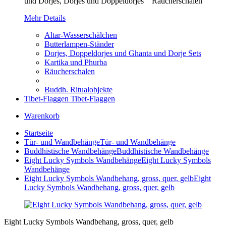
und Dorjes, Dorjes und Doppeldorjes Räucherschalen
Mehr Details
Altar-Wasserschälchen
Butterlampen-Ständer
Dorjes, Doppeldorjes und Ghanta und Dorje Sets
Kartika und Phurba
Räucherschalen
Buddh. Ritualobjekte
Tibet-Flaggen
Tibet-Flaggen
Warenkorb
Startseite
Tür- und Wandbehänge
Tür- und Wandbehänge
Buddhistische Wandbehänge
Buddhistische Wandbehänge
Eight Lucky Symbols Wandbehänge
Eight Lucky Symbols
Wandbehänge
Eight Lucky Symbols Wandbehang, gross, quer, gelb
Eight
Lucky Symbols Wandbehang, gross, quer, gelb
Eight Lucky Symbols Wandbehang, gross, quer, gelb