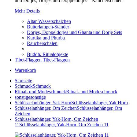
und Dorjes, Dorjes und Doppeldorjes Räucherschalen
Mehr Details
Altar-Wasserschälchen
Butterlampen-Ständer
Dorjes, Doppeldorjes und Ghanta und Dorje Sets
Kartika und Phurba
Räucherschalen
Buddh. Ritualobjekte
Tibet-Flaggen
Tibet-Flaggen
Warenkorb
Startseite
Schmuck
Schmuck
Ritual- und Modeschmuck
Ritual- und Modeschmuck
sonstige
sonstige
Schlüsselanhänger, Yak Horn
Schlüsselanhänger, Yak Horn
Schlüsselanhänger, Om Zeichen
Schlüsselanhänger, Om
Zeichen
Schlüsselanhänger, Yak-Horn, Om Zeichen
11
Schlüsselanhänger, Yak-Horn, Om Zeichen 11