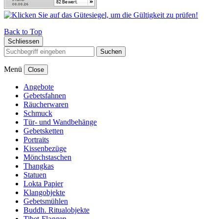
Back to Top
Schliessen
Suchen
Menü
Close
Angebote
Gebetsfahnen
Räucherwaren
Schmuck
Tür- und Wandbehänge
Gebetsketten
Portraits
Kissenbezüge
Mönchstaschen
Thangkas
Statuen
Lokta Papier
Klangobjekte
Gebetsmühlen
Buddh. Ritualobjekte
Tibet-Flaggen