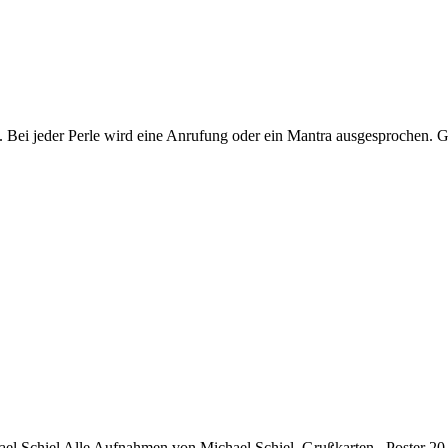
eder Perle wird eine Anrufung oder ein Mantra ausgesprochen. Ge
chael Schiel Alle Aufnahmen von Michael Schiel. Grußkarten Poster