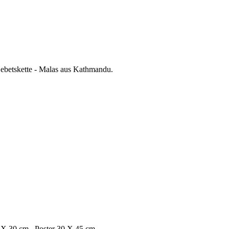
betskette - Malas aus Kathmandu.
 20 X 30 cm Poster 30 X 45 cm