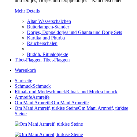
und Dorjes, Dorjes und Doppeldorjes Räucherschalen
Mehr Details
Altar-Wasserschälchen
Butterlampen-Ständer
Dorjes, Doppeldorjes und Ghanta und Dorje Sets
Kartika und Phurba
Räucherschalen
Buddh. Ritualobjekte
Tibet-Flaggen
Tibet-Flaggen
Warenkorb
Startseite
Schmuck
Schmuck
Ritual- und Modeschmuck
Ritual- und Modeschmuck
Armreife
Armreife
Om Mani Armreife
Om Mani Armreife
Om Mani Armreif, türkise Steine
Om Mani Armreif, türkise
Steine