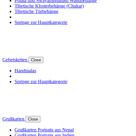
Potala und Swayambhunath Wandbehänge
Tibetische Klosterbehänge (Chukar)
Tibetische Türbehänge
Springe zur Hauptkategorie
Gebetsketten
Close
Handmalas
Springe zur Hauptkategorie
Grußkarten
Close
Grußkarten Portraits aus Nepal
Grußkarten Portraits aus Indien