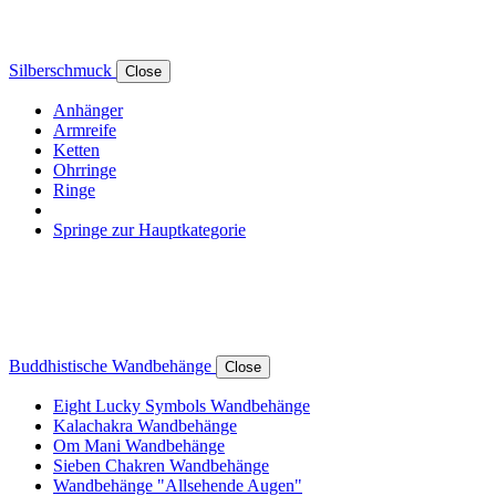
Silberschmuck
Close
Anhänger
Armreife
Ketten
Ohrringe
Ringe
Springe zur Hauptkategorie
Buddhistische Wandbehänge
Close
Eight Lucky Symbols Wandbehänge
Kalachakra Wandbehänge
Om Mani Wandbehänge
Sieben Chakren Wandbehänge
Wandbehänge "Allsehende Augen"