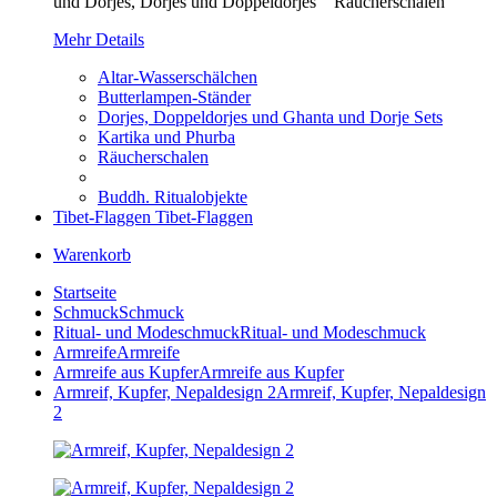
und Dorjes, Dorjes und Doppeldorjes Räucherschalen
Mehr Details
Altar-Wasserschälchen
Butterlampen-Ständer
Dorjes, Doppeldorjes und Ghanta und Dorje Sets
Kartika und Phurba
Räucherschalen
Buddh. Ritualobjekte
Tibet-Flaggen
Tibet-Flaggen
Warenkorb
Startseite
Schmuck
Schmuck
Ritual- und Modeschmuck
Ritual- und Modeschmuck
Armreife
Armreife
Armreife aus Kupfer
Armreife aus Kupfer
Armreif, Kupfer, Nepaldesign 2
Armreif, Kupfer, Nepaldesign
2