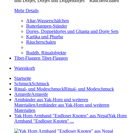
und Dorjes, Dorjes und Doppeldorjes Räucherschalen
Mehr Details
Altar-Wasserschälchen
Butterlampen-Ständer
Dorjes, Doppeldorjes und Ghanta und Dorje Sets
Kartika und Phurba
Räucherschalen
Buddh. Ritualobjekte
Tibet-Flaggen
Tibet-Flaggen
Warenkorb
Startseite
Schmuck
Schmuck
Ritual- und Modeschmuck
Ritual- und Modeschmuck
Armreife
Armreife
Armbänder aus Yak-Horn und weiteren
Materialien
Armbänder aus Yak-Horn und weiteren
Materialien
Yak Horn Armband "Endloser Knoten" aus Nepal
Yak Horn
Armband "Endloser Knoten" ...