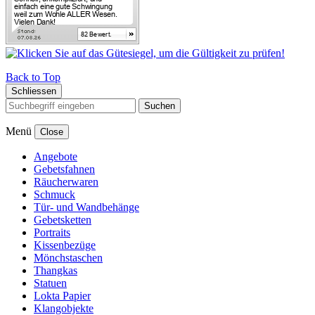
Back to Top
Schliessen
Suchen
Menü
Close
Angebote
Gebetsfahnen
Räucherwaren
Schmuck
Tür- und Wandbehänge
Gebetsketten
Portraits
Kissenbezüge
Mönchstaschen
Thangkas
Statuen
Lokta Papier
Klangobjekte