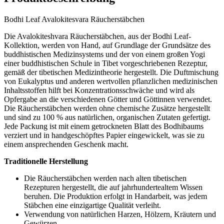
Bodhi Leaf Avalokitesvara Räucherstäbchen
Die Avalokiteshvara Räucherstäbchen, aus der Bodhi Leaf-
Kollektion, werden von Hand, auf Grundlage der Grundsätze des
buddhistischen Medizinsystems und der von einem großen Yogi
einer buddhistischen Schule in Tibet vorgeschriebenen Rezeptur,
gemäß der tibetischen Medizintheorie hergestellt. Die Duftmischung
von Eukalyptus und anderen wertvollen pflanzlichen medizinischen
Inhaltsstoffen hilft bei Konzentrationsschwäche und wird als
Opfergabe an die verschiedenen Götter und Göttinnen verwendet.
Die Räucherstäbchen werden ohne chemische Zusätze hergestellt
und sind zu 100 % aus natürlichen, organischen Zutaten gefertigt.
Jede Packung ist mit einem getrockneten Blatt des Bodhibaums
verziert und in handgeschöpftes Papier eingewickelt, was sie zu
einem ansprechenden Geschenk macht.
Traditionelle Herstellung
Die Räucherstäbchen werden nach alten tibetischen
Rezepturen hergestellt, die auf jahrhundertealtem Wissen
beruhen. Die Produktion erfolgt in Handarbeit, was jedem
Stäbchen eine einzigartige Qualität verleiht.
Verwendung von natürlichen Harzen, Hölzern, Kräutern und
Gewürzen.