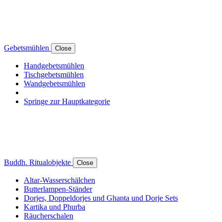
Gebetsmühlen
Close
Handgebetsmühlen
Tischgebetsmühlen
Wandgebetsmühlen
Springe zur Hauptkategorie
Buddh. Ritualobjekte
Close
Altar-Wasserschälchen
Butterlampen-Ständer
Dorjes, Doppeldorjes und Ghanta und Dorje Sets
Kartika und Phurba
Räucherschalen