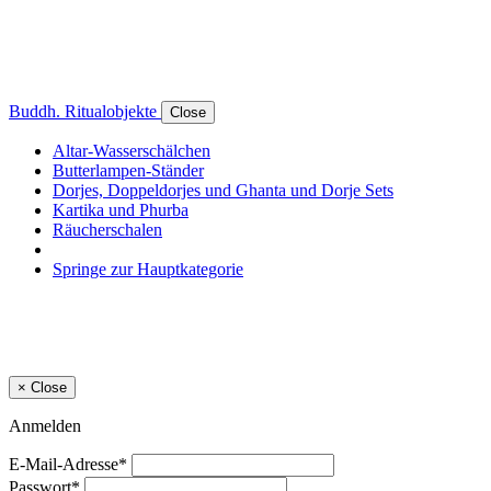
Buddh. Ritualobjekte
Close
Altar-Wasserschälchen
Butterlampen-Ständer
Dorjes, Doppeldorjes und Ghanta und Dorje Sets
Kartika und Phurba
Räucherschalen
Springe zur Hauptkategorie
×
Close
Anmelden
E-Mail-Adresse*
Passwort*